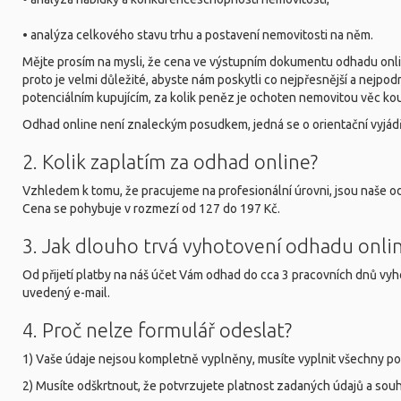
• analýza celkového stavu trhu a postavení nemovitosti na něm.
Mějte prosím na mysli, že cena ve výstupním dokumentu odhadu onlin
proto je velmi důležité, abyste nám poskytli co nejpřesnější a nejpod
potenciálním kupujícím, za kolik peněz je ochoten nemovitou věc kou
Odhad online není znaleckým posudkem, jedná se o orientační vyjádř
2. Kolik zaplatím za odhad online?
Vzhledem k tomu, že pracujeme na profesionální úrovni, jsou naše o
Cena se pohybuje v rozmezí od 127 do 197 Kč.
3. Jak dlouho trvá vyhotovení odhadu onli
Od přijetí platby na náš účet Vám odhad do cca 3 pracovních dnů v
uvedený e-mail.
4. Proč nelze formulář odeslat?
1) Vaše údaje nejsou kompletně vyplněny, musíte vyplnit všechny p
2) Musíte odškrtnout, že potvrzujete platnost zadaných údajů a sou