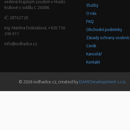
vedená Krajským soudem v Hradci
Služby
Králové v oddílu C 26088.
O nás
IČ: 28762720
FAQ
Ing. Martina Doležalová, +420 736
Obchodní podmínky
246 611
Zásady ochrany osobníc
info@iodhadce.cz
Ceník
Kancelář
Kontakt
© 2026 iodhadce.cz, created by
DAMI Development s.r.o.