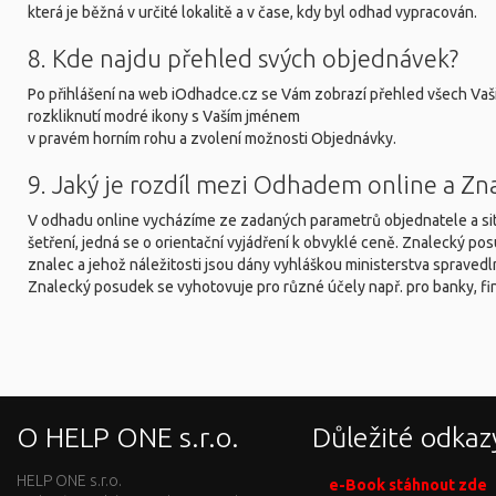
která je běžná v určité lokalitě a v čase, kdy byl odhad vypracován.
8. Kde najdu přehled svých objednávek?
Po přihlášení na web iOdhadce.cz se Vám zobrazí přehled všech Vaš
rozkliknutí modré ikony s Vaším jménem
v pravém horním rohu a zvolení možnosti Objednávky.
9. Jaký je rozdíl mezi Odhadem online a 
V odhadu online vycházíme ze zadaných parametrů objednatele a sit
šetření, jedná se o orientační vyjádření k obvyklé ceně. Znalecký p
znalec a jehož náležitosti jsou dány vyhláškou ministerstva spravedl
Znalecký posudek se vyhotovuje pro různé účely např. pro banky, fina
O HELP ONE s.r.o.
Důležité odkaz
HELP ONE s.r.o.
e-Book stáhnout zde