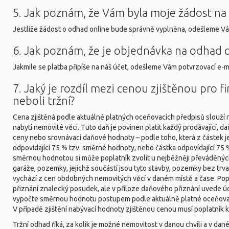
5. Jak poznám, že Vám byla moje žádost n
Jestliže žádost o odhad online bude správně vyplněna, odešleme Vá
6. Jak poznám, že je objednávka na odhad o
Jakmile se platba připíše na náš účet, odešleme Vám potvrzovací e-ma
7. Jaký je rozdíl mezi cenou zjištěnou pro 
neboli tržní?
Cena zjištěná podle aktuálně platných oceňovacích předpisů slouží n
nabytí nemovité věci. Tuto daň je povinen platit každý prodávající, d
ceny nebo srovnávací daňové hodnoty – podle toho, která z částek je
odpovídající 75 % tzv. směrné hodnoty, nebo částka odpovídající 75 
směrnou hodnotou si může poplatník zvolit u nejběžněji převáděných
garáže, pozemky, jejichž součástí jsou tyto stavby, pozemky bez tr
vychází z cen obdobných nemovitých věcí v daném místě a čase. Po
přiznání znalecký posudek, ale v příloze daňového přiznání uvede ú
vypočte směrnou hodnotu postupem podle aktuálně platné oceňovací
V případě zjištění nabývací hodnoty zjištěnou cenou musí poplatník
Tržní odhad říká, za kolik je možné nemovitost v danou chvíli a v dané 