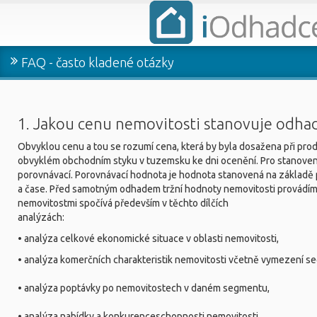
FAQ - často kladené otázky
1. Jakou cenu nemovitosti stanovuje odhad
Obvyklou cenu a tou se rozumí cena, která by byla dosažena při pro
obvyklém obchodním styku v tuzemsku ke dni ocenění. Pro stanovení
porovnávací. Porovnávací hodnota je hodnota stanovená na základ
a čase. Před samotným odhadem tržní hodnoty nemovitosti provádíme
nemovitostmi spočívá především v těchto dílčích
analýzách:
• analýza celkové ekonomické situace v oblasti nemovitosti,
• analýza komerčních charakteristik nemovitosti včetně vymezení s
• analýza poptávky po nemovitostech v daném segmentu,
• analýza nabídky a konkurenceschopnosti nemovitosti,