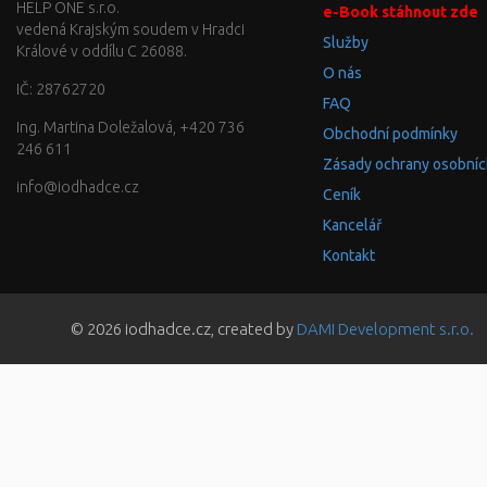
HELP ONE s.r.o.
e-Book stáhnout zde
vedená Krajským soudem v Hradci
Služby
Králové v oddílu C 26088.
O nás
IČ: 28762720
FAQ
Ing. Martina Doležalová, +420 736
Obchodní podmínky
246 611
Zásady ochrany osobníc
info@iodhadce.cz
Ceník
Kancelář
Kontakt
© 2026 iodhadce.cz, created by
DAMI Development s.r.o.