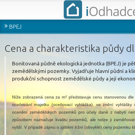
BPEJ
Cena a charakteristika půdy d
Bonitovaná půdně ekologická jednotka (BPEJ) je pěti
zemědělskými pozemky. Vyjadřuje hlavní půdní a klim
produkční schopnost zemědělské půdy a její ekono
Níže zobrazená cena za m² představuje cenu stanovenou dle 
oceňování majetku (oceňovací vyhláška), ve znění vyhlášky 
ocenění zemědělských pozemků pro účely daně z nabytí nem
způsobem naznačuje kvalitu pozemků, ale nelze ji zaměňova
vyšší.
V případě zájmu o zjištění tržní (obvyklé) ceny pozemku k