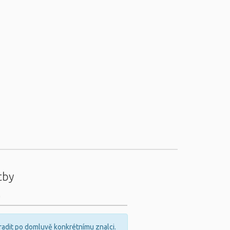
tby
m
adit po domluvě konkrétnímu znalci.