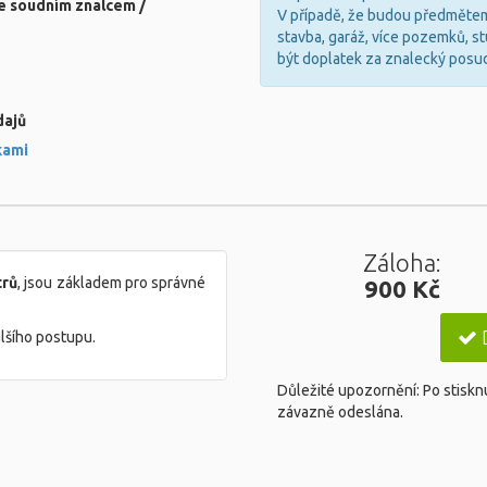
e soudním znalcem /
V případě, že budou předmětem 
stavba, garáž, více pozemků, s
být doplatek za znalecký posu
dajů
kami
Záloha:
trů
, jsou základem pro správné
900 Kč
D
lšího postupu.
Důležité upozornění: Po stisknu
závazně odeslána.