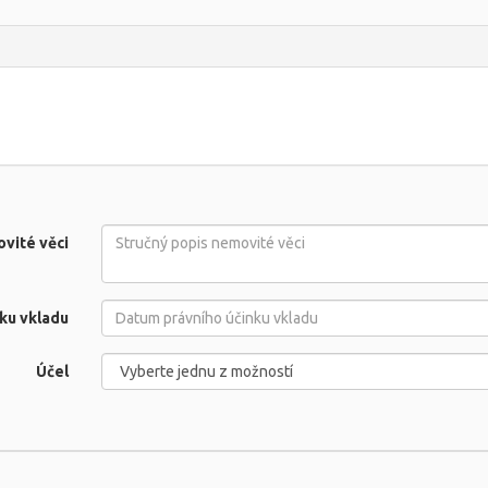
vité věci
ku vkladu
Účel