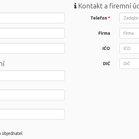
Kontakt a firemní ú
Telefon
*
Firma
IČO
ní
DIČ
o objednatel