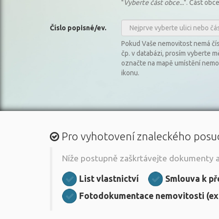
"
Vyberte část obce...
". Část obc
Číslo popisné/ev.
Pokud Vaše nemovitost nemá čí
čp. v databázi, prosím vyberte m
označte na mapě umístění nemov
ikonu.
Pro vyhotovení znaleckého pos
Níže postupně zaškrtávejte dokumenty a s
List vlastnictví
Smlouva k př
Fotodokumentace nemovitosti (exte