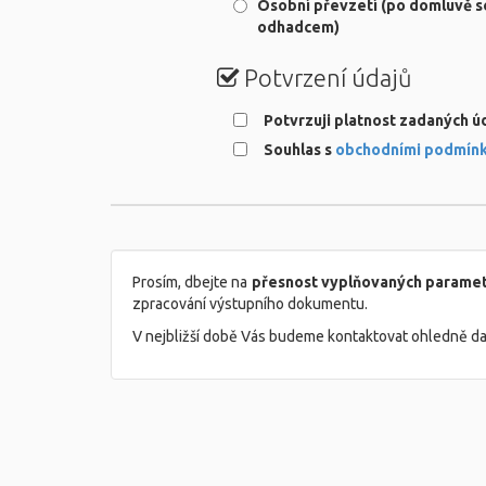
Osobní převzetí (po domluvě s
odhadcem)
Potvrzení údajů
Potvrzuji platnost zadaných ú
Souhlas s
obchodními podmín
Prosím, dbejte na
přesnost vyplňovaných parame
zpracování výstupního dokumentu.
V nejbližší době Vás budeme kontaktovat ohledně da