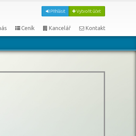
Přihlásit
Vytvořit účet
nás
Ceník
Kancelář
Kontakt