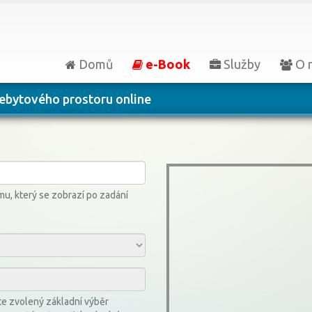
Domů
e-Book
Služby
O 
ebytového prostoru online
u, který se zobrazí po zadání
te zvolený základní výběr