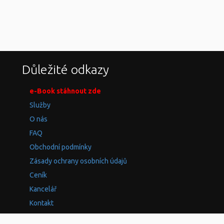
Důležité odkazy
e-Book stáhnout zde
Služby
O nás
FAQ
Obchodní podmínky
Zásady ochrany osobních údajů
Ceník
Kancelář
Kontakt