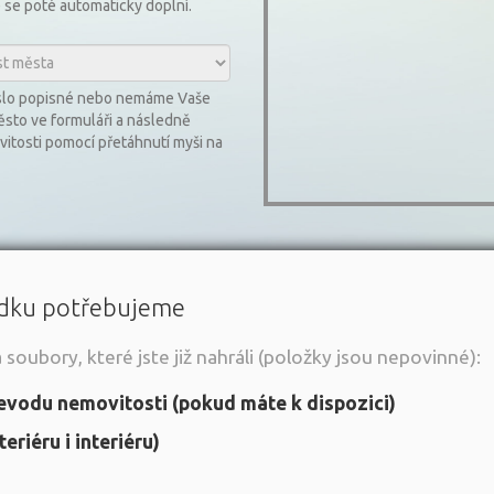
e se poté automaticky doplní.
slo popisné nebo nemáme Vaše
ěsto ve formuláři a následně
itosti pomocí přetáhnutí myši na
udku potřebujeme
oubory, které jste již nahráli (položky jsou nepovinné):
evodu nemovitosti (pokud máte k dispozici)
riéru i interiéru)