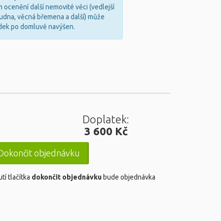
ocenění další nemovité věci (vedlejší
tudna, věcná břemena a další) může
dek po domluvě navýšen.
Doplatek:
3 600 Kč
okončit objednávku
tí tlačítka
dokončit objednávku
bude objednávka