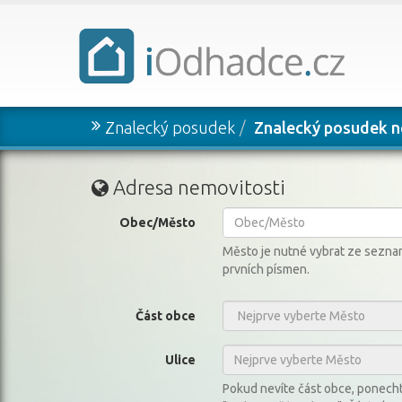
Znalecký posudek
Znalecký posudek n
Adresa nemovitosti
Obec/Město
Město je nutné vybrat ze seznam
prvních písmen.
Část obce
Ulice
Pokud nevíte část obce, ponech