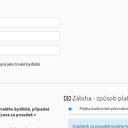
ná jako trvalé bydliště
Záloha - způsob pla
Platba bankovním převode
valého bydliště, případně
 (cena za posudek +
Doplatek za posudek budete hr