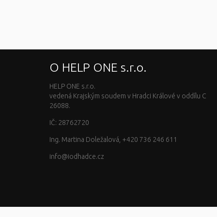
O HELP ONE s.r.o.
HELP ONE s.r.o.
vedená Krajským soudem v Hradci Králové v oddílu C
26088.
IČ: 28762720
Ing. Martina Doležalová, +420 736 246 611
info@iodhadce.cz