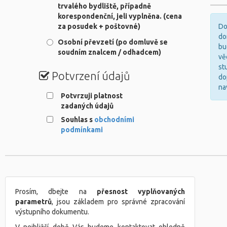
trvalého bydliště, případně
korespondenční, jeli vyplněna. (cena
za posudek + poštovné)
Do
do
Osobní převzetí (po domluvě se
bu
soudním znalcem / odhadcem)
vě
st
Potvrzení údajů
do
na
Potvrzuji platnost
zadaných údajů
Souhlas s
obchodními
podmínkami
Prosím, dbejte na
přesnost vyplňovaných
parametrů
, jsou základem pro správné zpracování
výstupního dokumentu.