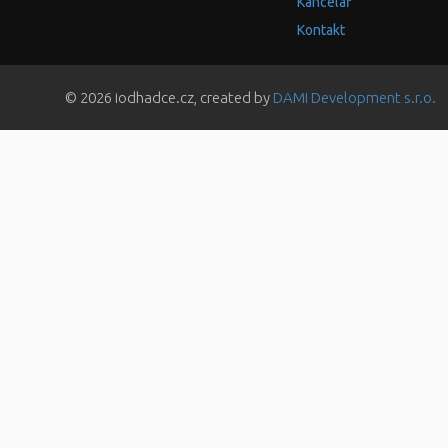
Kancelář
Kontakt
© 2026 iodhadce.cz, created by
DAMI Development s.r.o.